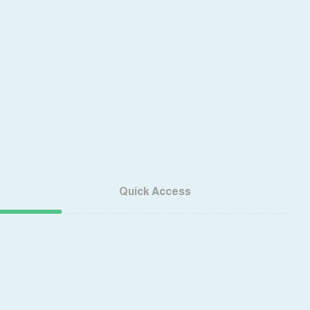
Quick Access
About Us
Our Services
Articles
FAQ
Contact Us