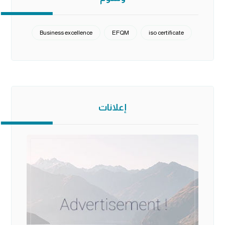
Business excellence
EFQM
iso certificate
إعلانات